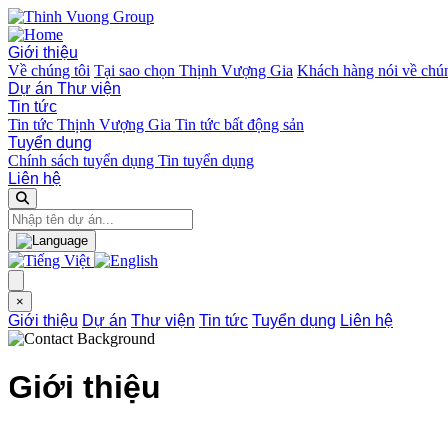
Giới thiệu
Về chúng tôi
Tại sao chọn Thịnh Vượng Gia
Khách hàng nói về chún
Dự án
Thư viện
Tin tức
Tin tức Thịnh Vượng Gia
Tin tức bất động sản
Tuyển dụng
Chính sách tuyển dụng
Tin tuyển dụng
Liên hệ
×
Giới thiệu
Dự án
Thư viện
Tin tức
Tuyển dụng
Liên hệ
Giới thiệu