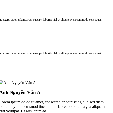
 exerci tation ullamcorper suscipit lobortis nisl ut aliquip ex ea commodo consequat.
 exerci tation ullamcorper suscipit lobortis nisl ut aliquip ex ea commodo consequat.
Anh Nguyễn Văn A
Lorem ipsum dolor sit amet, consectetuer adipiscing elit, sed diam
nonummy nibh euismod tincidunt ut laoreet dolore magna aliquam
erat volutpat. Ut wisi enim ad