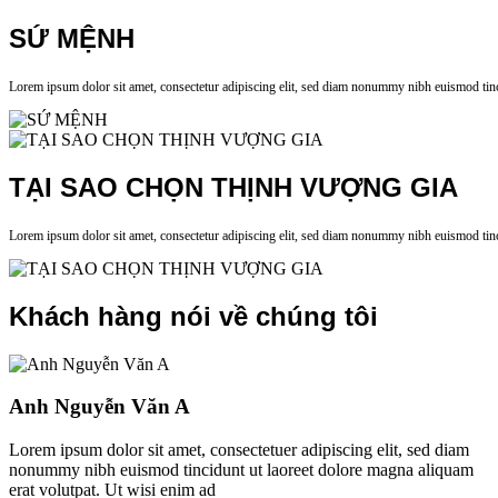
SỨ MỆNH
Lorem ipsum dolor sit amet, consectetur adipiscing elit, sed diam nonummy nibh euismod tinci
TẠI SAO CHỌN THỊNH VƯỢNG GIA
Lorem ipsum dolor sit amet, consectetur adipiscing elit, sed diam nonummy nibh euismod tinci
Khách hàng nói về chúng tôi
Anh Nguyễn Văn A
Lorem ipsum dolor sit amet, consectetuer adipiscing elit, sed diam
nonummy nibh euismod tincidunt ut laoreet dolore magna aliquam
erat volutpat. Ut wisi enim ad