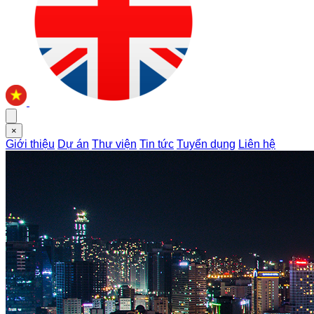
×
Giới thiệu
Dự án
Thư viện
Tin tức
Tuyển dụng
Liên hệ