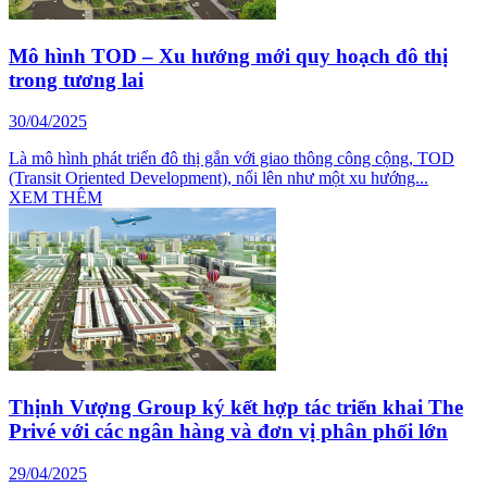
Mô hình TOD – Xu hướng mới quy hoạch đô thị
trong tương lai
30/04/2025
Là mô hình phát triển đô thị gắn với giao thông công cộng, TOD
(Transit Oriented Development), nổi lên như một xu hướng...
XEM THÊM
Thịnh Vượng Group ký kết hợp tác triển khai The
Privé với các ngân hàng và đơn vị phân phối lớn
29/04/2025