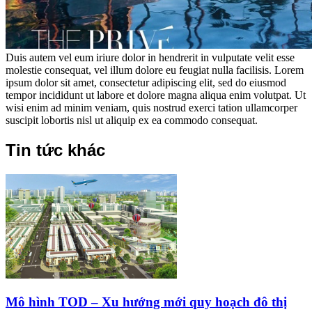
Duis autem vel eum iriure dolor in hendrerit in vulputate velit esse
molestie consequat, vel illum dolore eu feugiat nulla facilisis. Lorem
ipsum dolor sit amet, consectetur adipiscing elit, sed do eiusmod
tempor incididunt ut labore et dolore magna aliqua enim volutpat. Ut
wisi enim ad minim veniam, quis nostrud exerci tation ullamcorper
suscipit lobortis nisl ut aliquip ex ea commodo consequat.
Tin tức khác
Mô hình TOD – Xu hướng mới quy hoạch đô thị