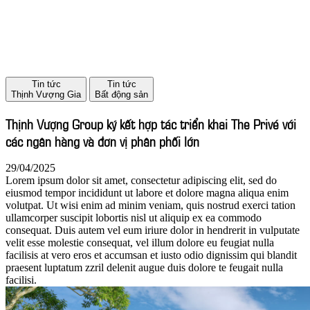
Tin tức
Tin tức
Thịnh Vượng Gia
Bất động sản
Thịnh Vượng Group ký kết hợp tác triển khai The Privé với
các ngân hàng và đơn vị phân phối lớn
29/04/2025
Lorem ipsum dolor sit amet, consectetur adipiscing elit, sed do
eiusmod tempor incididunt ut labore et dolore magna aliqua enim
volutpat. Ut wisi enim ad minim veniam, quis nostrud exerci tation
ullamcorper suscipit lobortis nisl ut aliquip ex ea commodo
consequat. Duis autem vel eum iriure dolor in hendrerit in vulputate
velit esse molestie consequat, vel illum dolore eu feugiat nulla
facilisis at vero eros et accumsan et iusto odio dignissim qui blandit
praesent luptatum zzril delenit augue duis dolore te feugait nulla
facilisi.