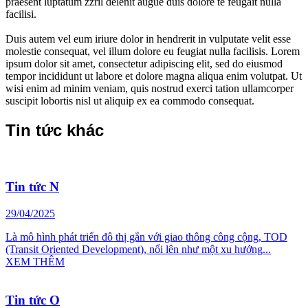
praesent luptatum zzril delenit augue duis dolore te feugait nulla
facilisi.
Duis autem vel eum iriure dolor in hendrerit in vulputate velit esse
molestie consequat, vel illum dolore eu feugiat nulla facilisis. Lorem
ipsum dolor sit amet, consectetur adipiscing elit, sed do eiusmod
tempor incididunt ut labore et dolore magna aliqua enim volutpat. Ut
wisi enim ad minim veniam, quis nostrud exerci tation ullamcorper
suscipit lobortis nisl ut aliquip ex ea commodo consequat.
Tin tức khác
Tin tức N
29/04/2025
Là mô hình phát triển đô thị gắn với giao thông công cộng, TOD
(Transit Oriented Development), nổi lên như một xu hướng...
XEM THÊM
Tin tức O