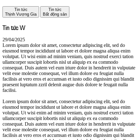
Tin tức
Tin tức
Thịnh Vượng Gia
Bất động sản
Tin tức W
29/04/2025
Lorem ipsum dolor sit amet, consectetur adipiscing elit, sed do
eiusmod tempor incididunt ut labore et dolore magna aliqua enim
volutpat. Ut wisi enim ad minim veniam, quis nostrud exerci tation
ullamcorper suscipit lobortis nisl ut aliquip ex ea commodo
consequat. Duis autem vel eum iriure dolor in hendrerit in vulputate
velit esse molestie consequat, vel illum dolore eu feugiat nulla
facilisis at vero eros et accumsan et iusto odio dignissim qui blandit
praesent luptatum zzril delenit augue duis dolore te feugait nulla
facilisi.
Lorem ipsum dolor sit amet, consectetur adipiscing elit, sed do
eiusmod tempor incididunt ut labore et dolore magna aliqua enim
volutpat. Ut wisi enim ad minim veniam, quis nostrud exerci tation
ullamcorper suscipit lobortis nisl ut aliquip ex ea commodo
consequat. Duis autem vel eum iriure dolor in hendrerit in vulputate
velit esse molestie consequat, vel illum dolore eu feugiat nulla
facilisis at vero eros et accumsan et iusto odio dignissim qui blandit