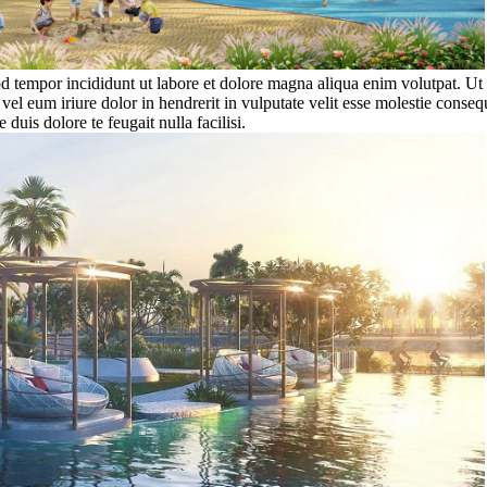
od tempor incididunt ut labore et dolore magna aliqua enim volutpat. U
el eum iriure dolor in hendrerit in vulputate velit esse molestie consequa
 duis dolore te feugait nulla facilisi.