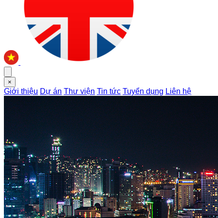
×
Giới thiệu
Dự án
Thư viện
Tin tức
Tuyển dụng
Liên hệ