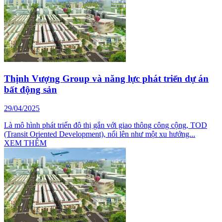
Thịnh Vượng Group và năng lực phát triển dự án
bất động sản
29/04/2025
Là mô hình phát triển đô thị gắn với giao thông công cộng, TOD
(Transit Oriented Development), nổi lên như một xu hướng...
XEM THÊM