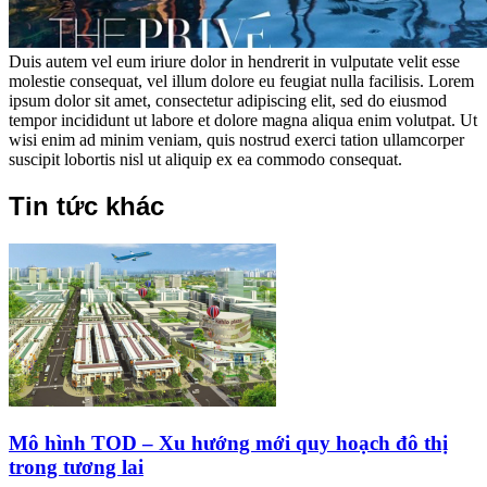
Duis autem vel eum iriure dolor in hendrerit in vulputate velit esse
molestie consequat, vel illum dolore eu feugiat nulla facilisis. Lorem
ipsum dolor sit amet, consectetur adipiscing elit, sed do eiusmod
tempor incididunt ut labore et dolore magna aliqua enim volutpat. Ut
wisi enim ad minim veniam, quis nostrud exerci tation ullamcorper
suscipit lobortis nisl ut aliquip ex ea commodo consequat.
Tin tức khác
Mô hình TOD – Xu hướng mới quy hoạch đô thị
trong tương lai