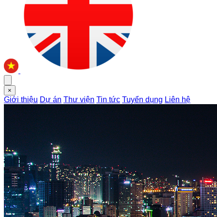
×
Giới thiệu
Dự án
Thư viện
Tin tức
Tuyển dụng
Liên hệ