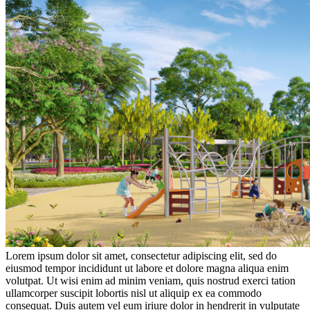
Lorem ipsum dolor sit amet, consectetur adipiscing elit, sed do
eiusmod tempor incididunt ut labore et dolore magna aliqua enim
volutpat. Ut wisi enim ad minim veniam, quis nostrud exerci tation
ullamcorper suscipit lobortis nisl ut aliquip ex ea commodo
consequat. Duis autem vel eum iriure dolor in hendrerit in vulputate