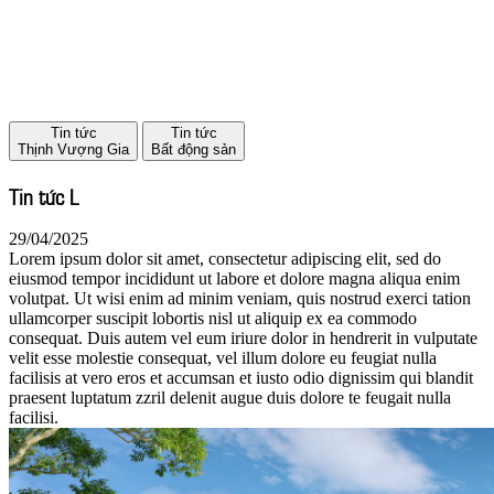
Tin tức
Tin tức
Thịnh Vượng Gia
Bất động sản
Tin tức L
29/04/2025
Lorem ipsum dolor sit amet, consectetur adipiscing elit, sed do
eiusmod tempor incididunt ut labore et dolore magna aliqua enim
volutpat. Ut wisi enim ad minim veniam, quis nostrud exerci tation
ullamcorper suscipit lobortis nisl ut aliquip ex ea commodo
consequat. Duis autem vel eum iriure dolor in hendrerit in vulputate
velit esse molestie consequat, vel illum dolore eu feugiat nulla
facilisis at vero eros et accumsan et iusto odio dignissim qui blandit
praesent luptatum zzril delenit augue duis dolore te feugait nulla
facilisi.