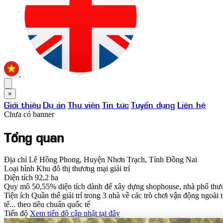
×
Giới thiệu
Dự án
Thư viện
Tin tức
Tuyển dụng
Liên hệ
Chưa có banner
Tổng quan
Địa chỉ
Lê Hồng Phong, Huyện Nhơn Trạch, Tỉnh Đồng Nai
Loại hình
Khu đô thị thương mại giải trí
Diện tích
92,2 ha
Quy mô
50,55% diện tích dành để xây dựng shophouse, nhà phố thư
Tiện ích
Quần thể giải trí trong 3 nhà về các trò chơi vận động ngoài
tế... theo tiêu chuẩn quốc tế
Tiến độ
Xem tiến độ cập nhật tại đây