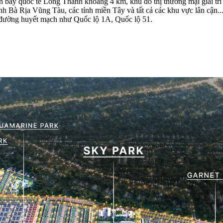
 bay quốc tế Long Thành khoảng 4 km, khu đô thị thương mại giải trí 
tỉnh Bà Rịa Vũng Tàu, các tỉnh miền Tây và tất cả các khu vực lân cậ
đường huyết mạch như Quốc lộ 1A, Quốc lộ 51.