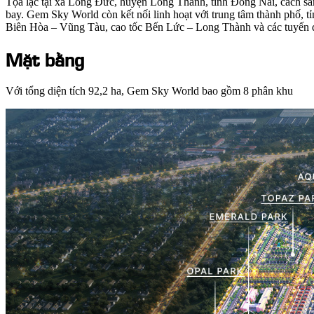
Tọa lạc tại xã Long Đức, huyện Long Thành, tỉnh Đồng Nai, cách sân
bay. Gem Sky World còn kết nối linh hoạt với trung tâm thành phố, 
Biên Hòa – Vũng Tàu, cao tốc Bến Lức – Long Thành và các tuyến 
Mặt bằng
Với tổng diện tích 92,2 ha, Gem Sky World bao gồm 8 phân khu