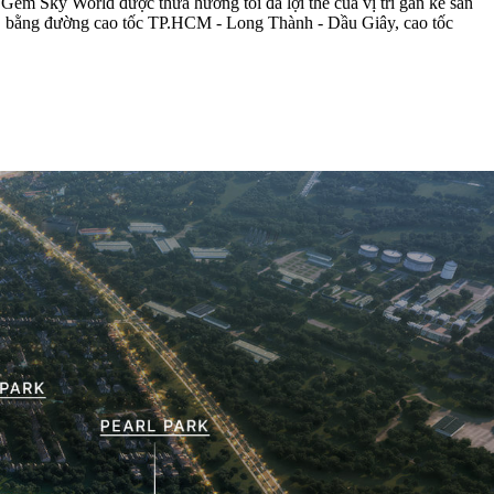
Gem Sky World được thừa hưởng tối đa lợi thế của vị trí gần kề sân
n... bằng đường cao tốc TP.HCM - Long Thành - Dầu Giây, cao tốc